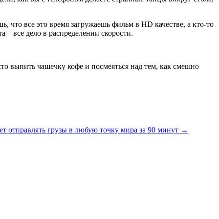
ь, что все это время загружаешь фильм в HD качестве, а кто-то
а – все дело в распределении скорости.
осто выпить чашечку кофе и посмеяться над тем, как смешно
рует отправлять грузы в любую точку мира за 90 минут →