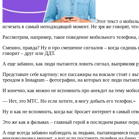
Этот текст о мобил
исчезать в самый неподходящий момент. Не зря же говорят, чт
Рассмотрим, например, такое поведение мобильного телефона, к
Смешно, правда? Ну и про смешение сигналов – когда сидишь в 
говорит – друг или ДДТ.
А еще забавно, как люди пытаются ловить сигнал, выпрямляя р
Представьте себе картину: все пассажиры на вокзале стоят с в
трендом в Instagram – фотографии, на которых все люди пытаю
И конечно, как можно не вспомнить про анекдот на тему мобил
— Нет, это МТС. Но если хотите, я могу добыть его телефон.»
Ну и как не вспомнить, когда вас бросает интернет в самый от
Это же как в фильмах – главный герой в последнем рывке перед
А еще всегда забавно наблюдать за людьми, пытающимися подобр
микроволновка мешает, а вот если поставить телефон на баню, 