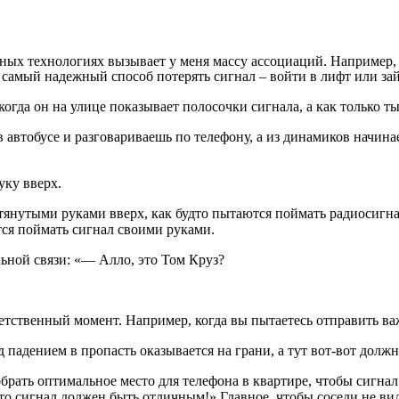
ьных технологиях вызывает у меня массу ассоциаций. Например, 
о самый надежный способ потерять сигнал – войти в лифт или за
огда он на улице показывает полосочки сигнала, а как только ты
автобусе и разговариваешь по телефону, а из динамиков начинае
уку вверх.
ытянутыми руками вверх, как будто пытаются поймать радиосигна
тся поймать сигнал своими руками.
ьной связи: «— Алло, это Том Круз?
ветственный момент. Например, когда вы пытаетесь отправить ва
 падением в пропасть оказывается на грани, а тут вот-вот должн
ать оптимальное место для телефона в квартире, чтобы сигнал б
то сигнал должен быть отличным!» Главное, чтобы соседи не вид